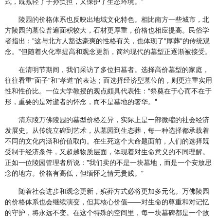
式，既减轻了子孙负担，又保护了生态环境。"
陵园的价格体系也反映出地域文化特色。相比南方一些城市，北
方陵园的墓位普遍面积较大，石材更厚重，价格也相应提高。民俗学
者指出："这与北方人豁达豪爽的性格有关，也体现了"厚葬"的传统观
念。"但随着火化率提高和观念更新，简约现代的墓型正逐渐被接受。
在清明节期间，我们采访了多位扫墓者。选择高价墓型的家庭，
往往看重"面子"和"孝道"的表达；而选择经济型墓位的，则更注重实用
性和性价比。一位大学教授的观点颇具代表性："祭奠在于心而不在于
形，重要的是对逝者的怀念，而不是墓地的奢华。"
清东陵万佛陵园
的墓型价格差异，实际上是一部微缩的社会经济
发展史。从传统立碑到艺术，从墓园到生态葬，每一种选择都承载着
不同的文化内涵和价值取向。在生死这个大命题面前，人们的选择既
受制于经济条件，又超越物质层面，体现着对生命意义的不同理解。
正如一位陵园管理者所说："我们卖的不是一块墓地，而是一个安放思
念的地方。价格有高低，但缅怀之情无贵贱。"
随着社会进步和观念更新，殡葬方式必将更加多元化。万佛陵园
的价格体系也会继续演变，但其核心价值——对生命的尊重和对记忆
的守护，将永远不变。在这个特殊的空间里，每一块墓碑都是一个故