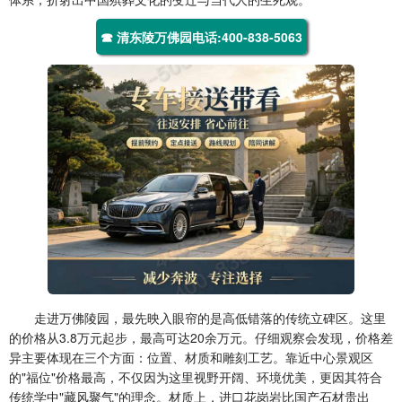
☎ 清东陵万佛园电话:400-838-5063
走进万佛陵园，最先映入眼帘的是高低错落的传统立碑区。这里
的价格从3.8万元起步，最高可达20余万元。仔细观察会发现，价格差
异主要体现在三个方面：位置、材质和雕刻工艺。靠近中心景观区
的"福位"价格最高，不仅因为这里视野开阔、环境优美，更因其符合
传统学中"藏风聚气"的理念。材质上，进口花岗岩比国产石材贵出