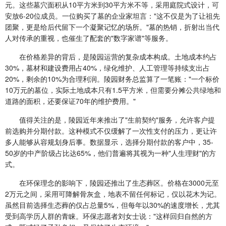
元。这些墓穴面积从10平方米到30平方米不等，采用庭院式设计，可
安放6-20位成员。一位购买了墓的企业家坦言："这不仅是为了让祖先
团聚，更是给后代留下一个凝聚记忆的场所。"墓的热销，折射出当代
人对传承的重视，也催生了配套的"数字家谱"等服务。
在价格差异的背后，是陵园运营的复杂成本构成。土地成本约占
30%，墓材和建设费用占40%，绿化维护、人工管理等持续支出占
20%，剩余的10%为合理利润。陵园财务总监算了一笔账："一个标价
10万元的墓位，实际土地成本只有1.5平方米，但需要分摊公共绿地和
道路的面积，还要保证70年的维护费用。"
值得关注的是，陵园近年来推出了"生前契约"服务，允许客户提
前选购并分期付款。这种模式不仅缓解了一次性支付的压力，更让许
多人能够从容规划身后事。数据显示，选择分期付款的客户中，35-
50岁的中产阶级占比达65%，他们普遍将其视为一种"人生理财"的方
式。
在环保理念的影响下，陵园还推出了生态葬区。价格在3000元至
2万元之间，采用可降解骨灰盒，地表不留任何标记，仅以花木为记。
虽然目前选择生态葬的仅占总量5%，但每年以30%的速度增长，尤其
受到高学历人群的青睐。环保志愿者刘女士说："这样回归自然的方