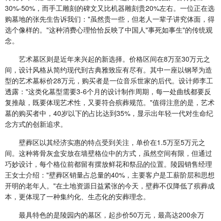
30%-50%，而手工雕刻的碑文又比机器雕刻贵20%左右。一位正在选
购墓地的张先生告诉我们："虽然贵一些，但老人一辈子讲究体面，得
选个像样的。"这种消费心理恰恰反映了中国人"事死如事生"的传统观
念。
艺术墓区则是近年来兴起的新选择。价格区间在8万至30万元之
间，设计风格从简约现代到古典雅致应有尽有。其中一座以钢琴为造
型的艺术墓标价28万元，购买者是一位音乐世家的后代。设计师李工
透露："这类化墓型需要3-6个月的设计制作周期，每一处曲线都要反
复推敲，既要体现艺术性，又要符合殡葬规范。"值得注意的是，艺术
墓的购买者中，40岁以下的占比达到35%，显示出年轻一代对生命纪
念方式的创新追求。
壁葬区以其经济实惠的特点受到关注，单价在1.5万至5万元之
间。这种将骨灰盒安放在墙壁格位中的方式，虽然空间有限，但通过
巧妙设计，每个格位前都留有摆放鲜花和祭品的位置。陵园销售经理
王女士介绍："壁葬区销量占总量的40%，主要客户是工薪阶层和思想
开明的老年人。"在土地资源日益紧张的今天，壁葬不仅降低了殡葬成
本，更体现了一种集约化、生态化的安葬理念。
最具特色的是陵园内的墓区，起步价50万元，最高达200余万